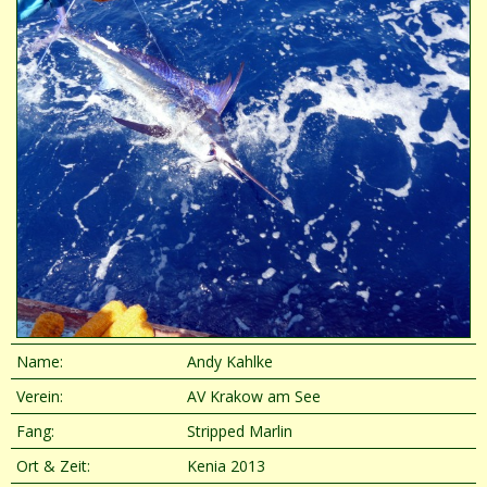
Name:
Andy Kahlke
Verein:
AV Krakow am See
Fang:
Stripped Marlin
Ort & Zeit:
Kenia 2013